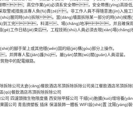
扣緊帽帶；高空作業(yè)必須系安全帶，安全帶應(yīng)高掛低
，采取警戒措施派專人負(fù)責(zé)。非工作人員不得隨意進(jìn)入施工現(
(shù)層同時(shí)拆除。當(dāng)墻面拆除某一部分的時(shí)候
達(dá)到工完，料清、場(chǎng)地凈，并且確保
日結(jié)束后，工程技術(shù)人員必須去現(xiàn)場(chǎng
shè)的腳手架上或其他穩(wěn)固的結(jié)構(gòu)部分上操作。
，并牌專人監(jiān)護(hù)，嚴(yán)禁無(wú)關(guān)人員逗留。
被拆建筑物中的配電線路。
除拆除公司
太倉(cāng)餐飲酒店吊頂拆除拆除公司
吳江餐飲酒店吊頂拆除
區(qū)餐飲酒店吊頂拆除拆除公司
除公司
四濾頭微生物限度儀
西安除甲醛公司
干細(xì)胞擴(kuò)增培養(yǎn
果圖公司
青島擠塑板
插床
保溫裝飾一體板
WIFI設(shè)置
沈陽(yáng)