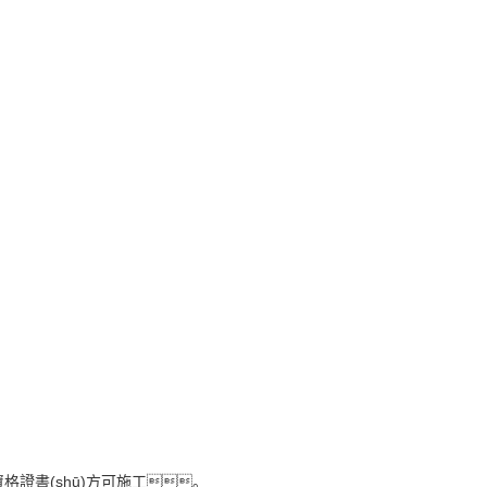
并取得資格證書(shū)方可施工。