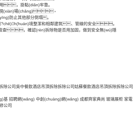
用，掛點(diǎn)牢靠。
xiàn)場(chǎng)。
應(yīng)防止其他部分倒塌。
周?chē)h(huán)境整潔和相鄰建筑、管線的安全。
)檢查，確認(rèn)拆除物是否用加固，做到安全無(wú)隱
拆除公司
吳中餐飲酒店吊頂拆除拆除公司
姑蘇餐飲酒店吊頂拆除拆除公司
g)基
招聘網(wǎng)
中創(chuàng)網(wǎng)
成都齊家典尚
玻璃展柜
家電
裝修公司