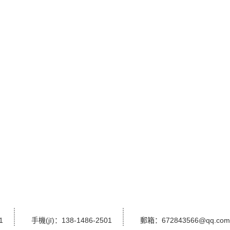
1
手機(jī)：138-1486-2501
郵箱：672843566@qq.com