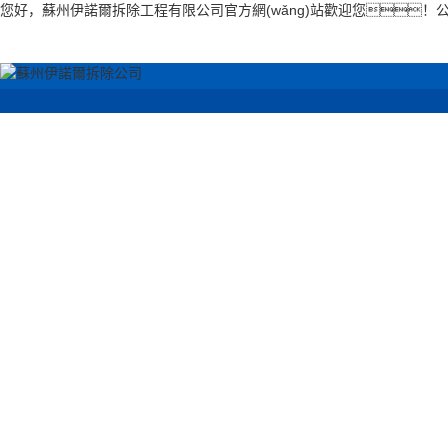
您好，蘇州伊諾爾拆除工程有限公司官方網(wǎng)站歡迎您！公司主營
網(wǎng)站首頁(yè)
回收案例
拆除
空調(diào)拆除回收
餐飲酒
電梯拆除回收
學(xué)校寫
機(jī)械設(shè)備拆
樓拆
除
店鋪超
有色金屬回收
廠房鋼結(jié
拆