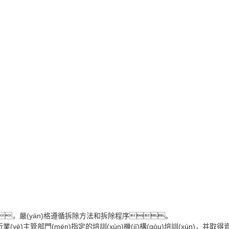
揮，嚴(yán)格遵循拆除方法和拆除程序。
)行業(yè)主管部門(mén)指定的培訓(xùn)機(jī)構(gòu)培訓(xùn)，