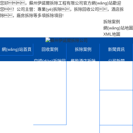
您好，蘇州伊諾爾拆除工程有限公司官方網(wǎng)站歡迎
您！公司主營：專業(yè)拆除，拆除回收公司，酒店拆
除，廠房拆除等多項拆除項目!
拆除案例
網(wǎng)站地圖
XML地圖
網(wǎng)站首頁
回收案例
拆除案例
新聞資訊
空調(diào)拆除回
餐飲酒店拆除
公司新聞
收
學(xué)校寫字樓
行業(yè)動態(tài)
電梯拆除回收
拆除
拆除百科
機械設(shè)備拆
店鋪超市拆除
設(shè)備展示
除
廠房鋼結(jié)構(g
拆除運輸設(shè)
有色金屬回收
òu)拆除
備
商場門面拆除
關(guān)于我們