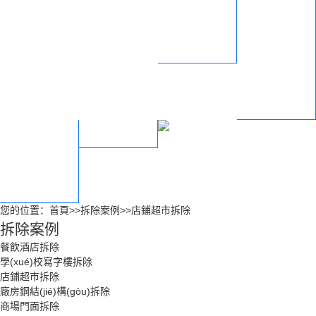
酒吧KTV拆除
企業(yè)文化
賓館展廳拆除
榮譽資質(zhì)
合作商家
施工方案
服務(wù)支持
聯(lián)系我們
合作流程
售后服務(wù)
您的位置：
首頁
>>
拆除案例
>>
店鋪超市拆除
拆除案例
餐飲酒店拆除
學(xué)校寫字樓拆除
店鋪超市拆除
廠房鋼結(jié)構(gòu)拆除
商場門面拆除