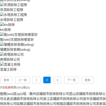
吊頂拆除工程隊
水塔拆除工程隊
ktv拆除
衛(wèi)生間拆除哪家好
墻體拆除官網(wǎng)
商場拆除公司
混凝土拆除
2
首頁
上一頁
1
3
下一頁
尾頁
共
3
頁
20
條數(shù)據(jù)
服務(wù)區(qū)域：
蘇州店鋪超市拆除拆除公司
昆山店鋪超市拆除拆除公
司
太倉店鋪超市拆除拆除公司
吳江店鋪超市拆除拆除公司
吳中店鋪超市拆
除拆除公司
姑蘇店鋪超市拆除拆除公司
相城店鋪超市拆除拆除公司
高新區