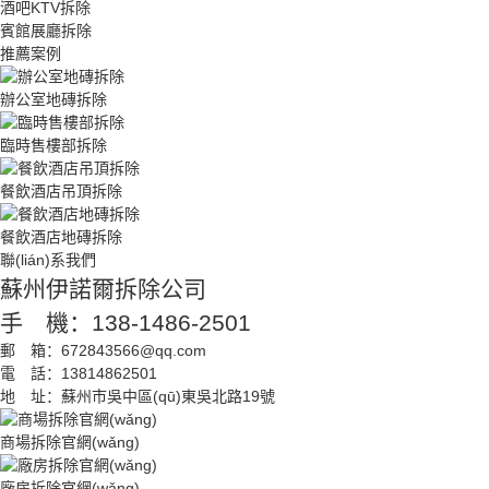
酒吧KTV拆除
賓館展廳拆除
推薦案例
辦公室地磚拆除
臨時售樓部拆除
餐飲酒店吊頂拆除
餐飲酒店地磚拆除
聯(lián)系我們
蘇州伊諾爾拆除公司
手 機：138-1486-2501
郵 箱：672843566@qq.com
電 話：13814862501
地 址：蘇州市吳中區(qū)東吳北路19號
商場拆除官網(wǎng)
廠房拆除官網(wǎng)