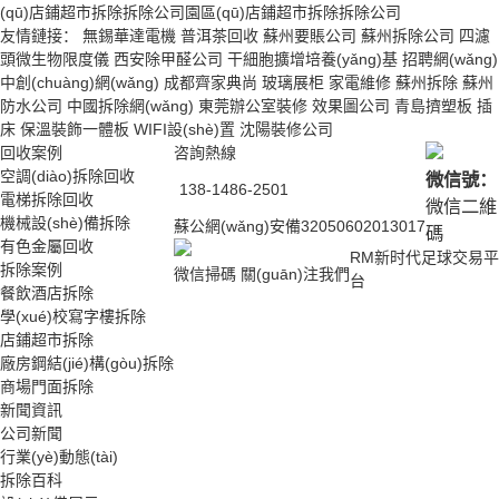
(qū)店鋪超市拆除拆除公司
園區(qū)店鋪超市拆除拆除公司
友情鏈接：
無錫華達電機
普洱茶回收
蘇州要賬公司
蘇州拆除公司
四濾
頭微生物限度儀
西安除甲醛公司
干細胞擴增培養(yǎng)基
招聘網(wǎng)
中創(chuàng)網(wǎng)
成都齊家典尚
玻璃展柜
家電維修
蘇州拆除
蘇州
防水公司
中國拆除網(wǎng)
東莞辦公室裝修
效果圖公司
青島擠塑板
插
床
保溫裝飾一體板
WIFI設(shè)置
沈陽裝修公司
回收案例
咨詢熱線
空調(diào)拆除回收
微信號：
138-1486-2501
電梯拆除回收
微信二維
機械設(shè)備拆除
蘇公網(wǎng)安備32050602013017
碼
有色金屬回收
RM新时代足球交易平
拆除案例
微信掃碼 關(guān)注我們
台
餐飲酒店拆除
學(xué)校寫字樓拆除
店鋪超市拆除
廠房鋼結(jié)構(gòu)拆除
商場門面拆除
新聞資訊
公司新聞
行業(yè)動態(tài)
拆除百科