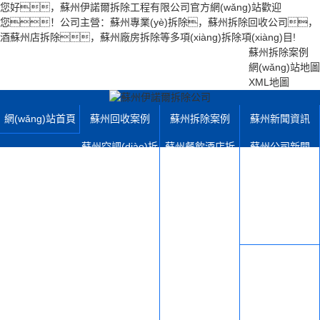
您好，蘇州伊諾爾拆除工程有限公司官方網(wǎng)站歡迎
您！公司主營：蘇州專業(yè)拆除，蘇州拆除回收公司，
酒蘇州店拆除，蘇州廠房拆除等多項(xiàng)拆除項(xiàng)目!
蘇州拆除案例
網(wǎng)站地圖
XML地圖
網(wǎng)站首頁
蘇州回收案例
蘇州拆除案例
蘇州新聞資訊
蘇州空調(diào)拆
蘇州餐飲酒店拆
蘇州公司新聞
除回收
除
蘇州行業(yè)動(d
蘇州電梯拆除回
蘇州學(xué)校寫
òng)態(tài)
收
字樓拆除
蘇州拆除百科
蘇州機(jī)械設(sh
蘇州店鋪超市拆
蘇州設(shè)備展
è)備拆除
除
示
蘇州有色金屬回
蘇州廠房鋼結(jié)
蘇州拆除運(yùn)