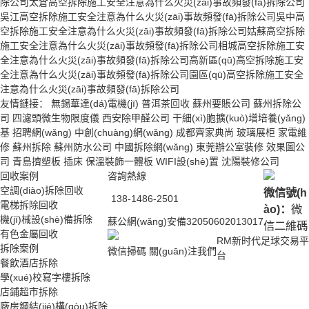
除公司
太倉高空拆除施工安全注意為什么火災(zāi)事故頻發(fā)拆除公司
吳江高空拆除施工安全注意為什么火災(zāi)事故頻發(fā)拆除公司
吳中高
空拆除施工安全注意為什么火災(zāi)事故頻發(fā)拆除公司
姑蘇高空拆除
施工安全注意為什么火災(zāi)事故頻發(fā)拆除公司
相城高空拆除施工安
全注意為什么火災(zāi)事故頻發(fā)拆除公司
高新區(qū)高空拆除施工安
全注意為什么火災(zāi)事故頻發(fā)拆除公司
園區(qū)高空拆除施工安全
注意為什么火災(zāi)事故頻發(fā)拆除公司
友情鏈接：
無錫華達(dá)電機(jī)
普洱茶回收
蘇州要賬公司
蘇州拆除公
司
四濾頭微生物限度儀
西安除甲醛公司
干細(xì)胞擴(kuò)增培養(yǎng)
基
招聘網(wǎng)
中創(chuàng)網(wǎng)
成都齊家典尚
玻璃展柜
家電維
修
蘇州拆除
蘇州防水公司
中國拆除網(wǎng)
東莞辦公室裝修
效果圖公
司
青島擠塑板
插床
保溫裝飾一體板
WIFI設(shè)置
沈陽裝修公司
回收案例
咨詢熱線
空調(diào)拆除回收
微信號(h
138-1486-2501
電梯拆除回收
ào)：
微
機(jī)械設(shè)備拆除
蘇公網(wǎng)安備32050602013017
信二維碼
有色金屬回收
RM新时代足球交易平
拆除案例
微信掃碼 關(guān)注我們
台
餐飲酒店拆除
學(xué)校寫字樓拆除
店鋪超市拆除
廠房鋼結(jié)構(gòu)拆除