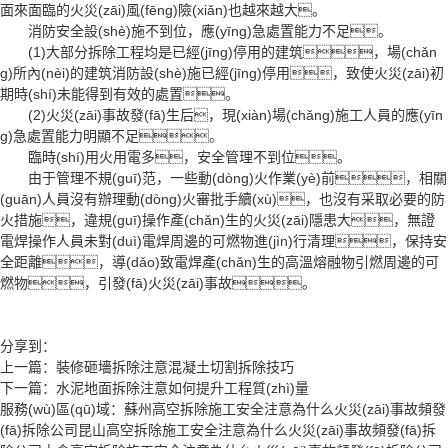
面來面臨的火災(zāi)風(fēng)險(xiǎn)也越來越大。
消防安全設(shè)施不到位，應(yīng)急處置能力不足。
(1)大部分拆除工程均是已經(jīng)停用的建筑，場(chǎn
g)所內(nèi)的建筑消防設(shè)施已經(jīng)停用，致使火災(zāi)初
期時(shí)未能得到有效的處置。
(2)火災(zāi)事故發(fā)生后，現(xiàn)場(chǎng)施工人員的應(yīn
g)急處置能力明顯不足。
臨時(shí)用火用電多，安全管理不到位。
由于管理不規(guī)范，一些動(dòng)火作業(yè)前，相關
(guān)人員沒有辦理動(dòng)火審批手續(xù)，也沒有采取必要的防
火措施，違規(guī)操作產(chǎn)生的火災(zāi)隱患大，無證
電焊操作人員未對(duì)電焊周邊的可燃物進(jìn)行清理，保持安
全距離，導(dǎo)致電焊產(chǎn)生的高溫熔融物引燃周邊的可
燃物，引發(fā)火災(zāi)事故。
分享到：
上一篇：
裝修砸墻拆除注意混凝土切割拆除技巧
下一篇：
水泥地面拆除注意如何提升工程質(zhì)量
服務(wù)區(qū)域：
蘇州高空拆除施工安全注意為什么火災(zāi)事故頻發
(fā)拆除公司
昆山高空拆除施工安全注意為什么火災(zāi)事故頻發(fā)拆